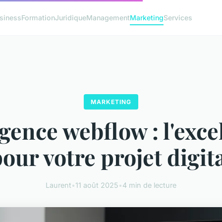
siness
Formation
Juridique
Management
Marketing
Services
MARKETING
gence webflow : l'exce
our votre projet digit
Laurent
•
11 août 2025
•
4 min de lecture