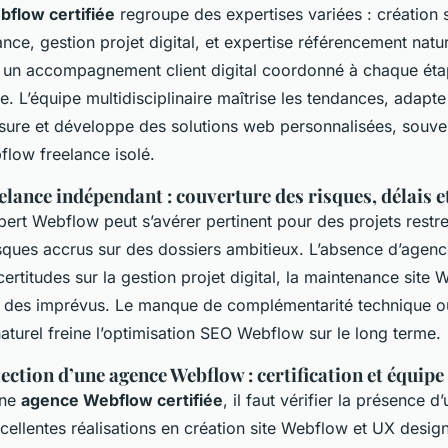
flow certifiée
regroupe des expertises variées : création 
ce, gestion projet digital, et expertise référencement natur
e un accompagnement client digital coordonné à chaque étap
ne. L’équipe multidisciplinaire maîtrise les tendances, adapt
sure et développe des solutions web personnalisées, souve
flow freelance isolé.
elance indépendant : couverture des risques, délais 
ert Webflow peut s’avérer pertinent pour des projets restre
sques accrus sur des dossiers ambitieux. L’absence d’agence
ertitudes sur la gestion projet digital, la maintenance site 
 à des imprévus. Le manque de complémentarité technique o
turel freine l’optimisation SEO Webflow sur le long terme.
lection d’une agence Webflow : certification et équipe
une
agence Webflow certifiée
, il faut vérifier la présence d
cellentes réalisations en création site Webflow et UX desig