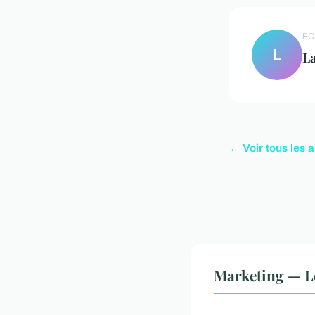
EC
L
L
← Voir tous les 
Marketing — L