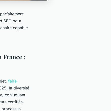
 parfaitement
 et SEO pour
tenaire capable
 France :
ojet,
faire
25, la diversité
re, conjuguant
rs certifiés.
s processus,