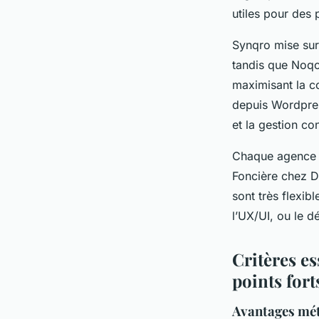
utiles pour des 
Synqro mise sur 
tandis que Noqo
maximisant la c
depuis Wordpress
et la gestion co
Chaque agence a
Foncière chez D
sont très flexib
l’UX/UI, ou le 
Critères e
points fort
Avantages mét