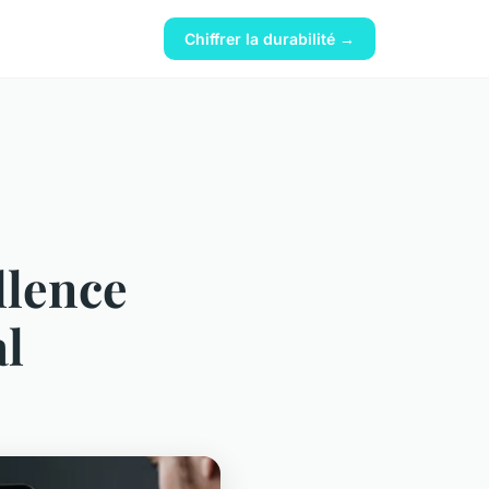
Chiffrer la durabilité →
llence
al