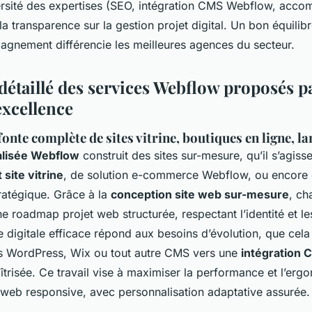
ersité des expertises (SEO, intégration CMS Webflow, acc
t la transparence sur la gestion projet digital. Un bon équilibr
pagnement différencie les meilleures agences du secteur.
étaillé des services Webflow proposés pa
excellence
fonte complète de sites vitrine, boutiques en ligne, l
alisée Webflow
construit des sites sur-mesure, qu’il s’agiss
site vitrine
, de solution e-commerce Webflow, ou encore
ratégique. Grâce à la
conception site web sur-mesure
, ch
e roadmap projet web structurée, respectant l’identité et le
te digitale efficace répond aux besoins d’évolution, que cela
s WordPress, Wix ou tout autre CMS vers une
intégration
trisée. Ce travail vise à maximiser la performance et l’erg
eb responsive, avec personnalisation adaptative assurée.