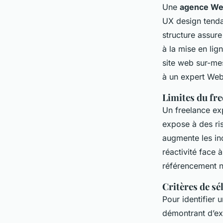
Une
agence Web
UX design tendan
structure assur
à la mise en lig
site web sur-me
à un expert Web
Limites du fre
Un freelance exp
expose à des ri
augmente les inc
réactivité face
référencement na
Critères de sé
Pour identifier 
démontrant d’ex