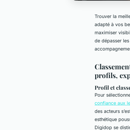
Trouver la meil
adapté à vos be
maximiser visib
de dépasser les
accompagnement 
Classement
profils, exp
Profil et clas
Pour sélectionn
confiance aux l
des acteurs s’e
esthétique pous
Digidop se disti