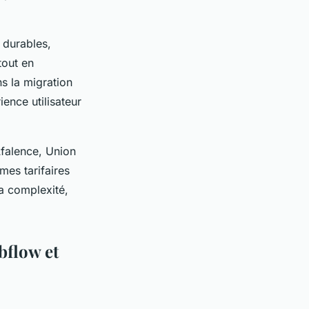
 durables,
tout en
s la migration
ence utilisateur
Afalence, Union
es tarifaires
la complexité,
bflow et