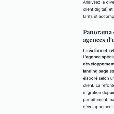
Analysez la div
client digital) e
tarifs et accom
Panorama d
agences d’
Création et re
L’
agence spéci
développement 
landing page
st
élaboré selon un
client. La refon
migration depui
parfaitement maî
développement w