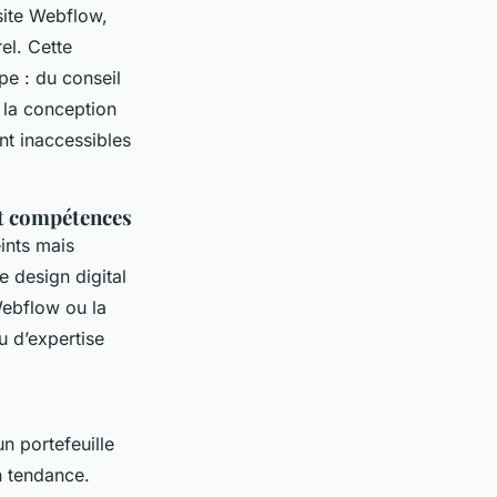
site Webflow,
el. Cette
e : du conseil
e la conception
nt inaccessibles
et compétences
ints mais
 design digital
Webflow ou la
u d’expertise
’un portefeuille
n tendance.