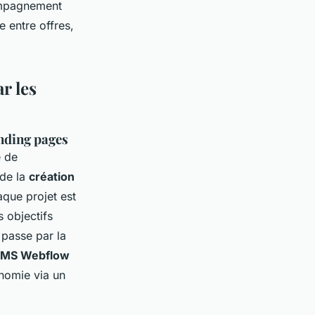
ompagnement
e entre offres,
r les
anding pages
e de
 de la
création
aque projet est
s objectifs
 passe par la
 CMS Webflow
onomie via un