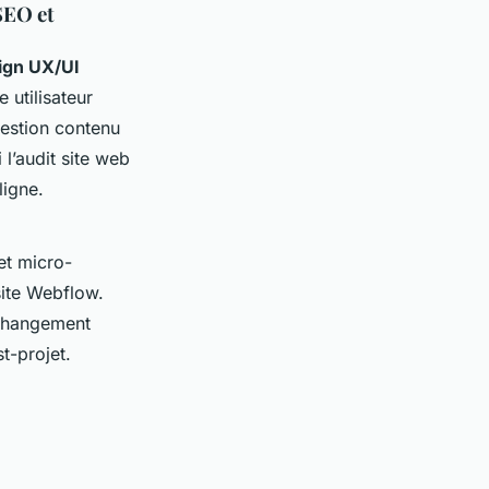
SEO et
ign UX/UI
 utilisateur
gestion contenu
 l’audit site web
ligne.
et micro-
site Webflow.
e changement
t-projet.