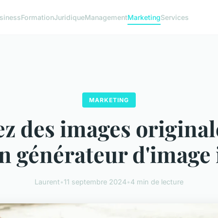
siness
Formation
Juridique
Management
Marketing
Services
MARKETING
z des images original
n générateur d'image 
Laurent
•
11 septembre 2024
•
4 min de lecture