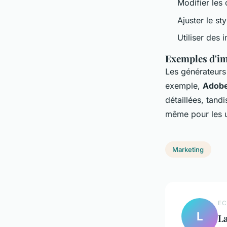
Modifier les 
Ajuster le s
Utiliser des 
Exemples d'im
Les générateurs
exemple,
Adobe
détaillées, tand
même pour les u
Marketing
EC
L
L