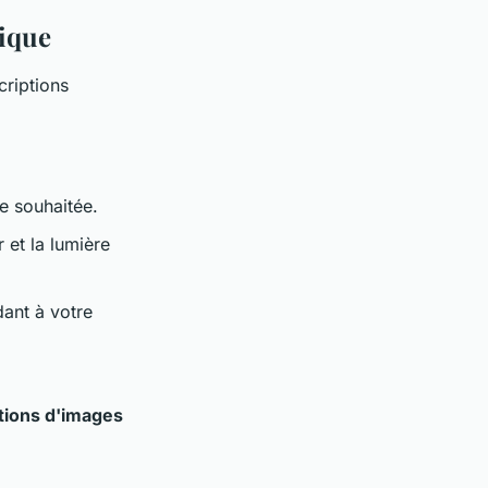
tique
criptions
e souhaitée.
r et la lumière
dant à votre
tions d'images