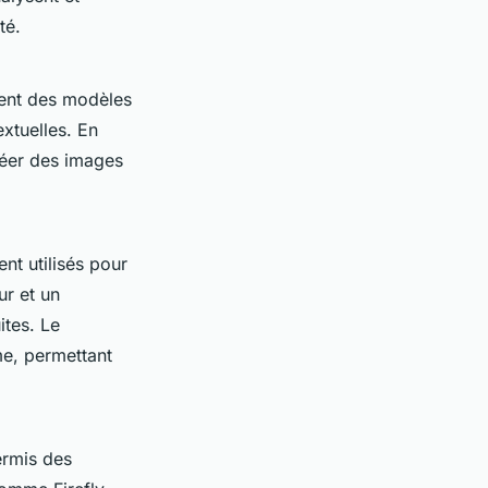
té.
sent des modèles
xtuelles. En
réer des images
t utilisés pour
r et un
ites. Le
me, permettant
rmis des