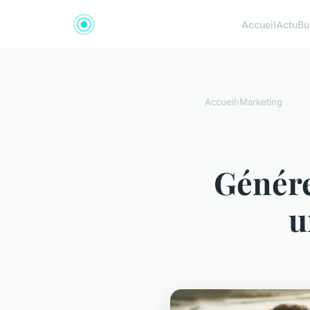
Accueil
Actu
Bu
Accueil
›
Marketing
Génére
u