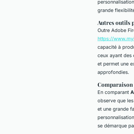
personnalisation 
grande flexibilit
Autres outils 
Outre Adobe Fire
https://www.myi
capacité à prod
ceux ayant des c
et permet une e
approfondies.
Comparaison d
En comparant
A
observe que le
et une grande fa
personnalisatio
se démarque par 