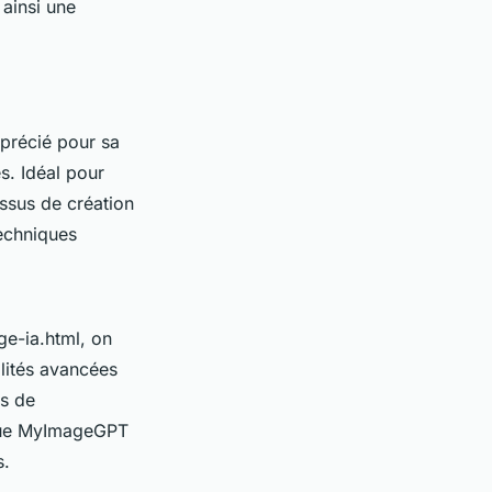
 ainsi une
précié pour sa
s. Idéal pour
essus de création
echniques
e-ia.html, on
lités avancées
ns de
 que MyImageGPT
s.