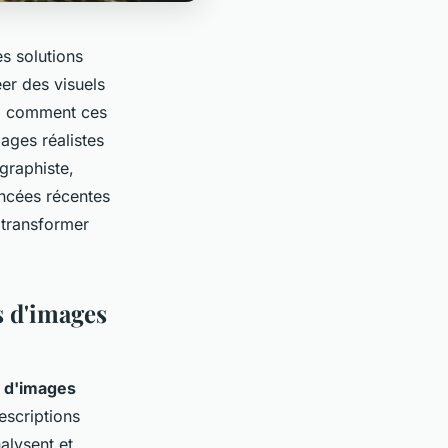
es solutions
er des visuels
ez comment ces
mages réalistes
graphiste,
ancées récentes
 transformer
s d'images
n d'images
escriptions
alysent et