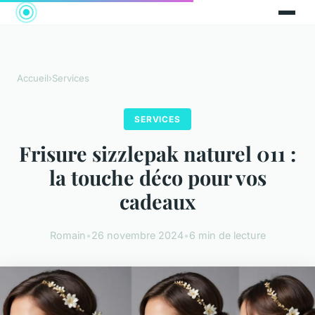
Accueil
›
Services
SERVICES
Frisure sizzlepak naturel 011 :
la touche déco pour vos
cadeaux
Romain
•
26 novembre 2024
•
6 min de lecture