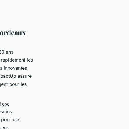
Bordeaux
20 ans
 rapidement les
es innovantes
mpactUp assure
gent pour les
ises
esoins
u pour des
Leur