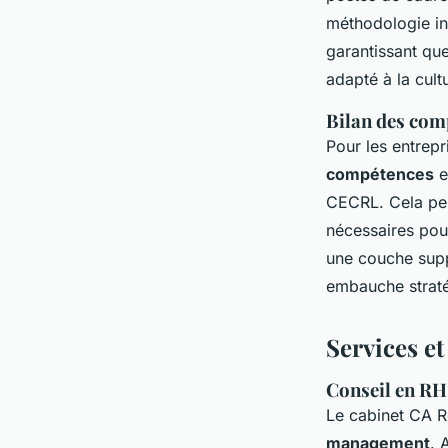
méthodologie in
garantissant qu
adapté à la cult
Bilan des comp
Pour les entrep
compétences
e
CECRL. Cela per
nécessaires pou
une couche supp
embauche stratég
Services e
Conseil en R
Le cabinet CA 
management
. 