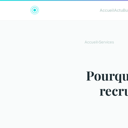
Accueil
Actu
Bu
Accueil
›
Services
Pourquo
recr