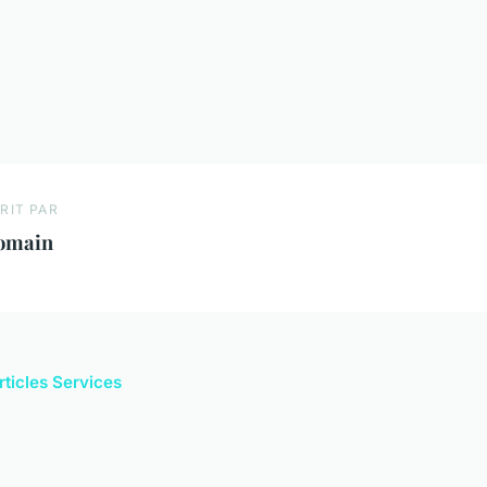
RIT PAR
omain
rticles Services