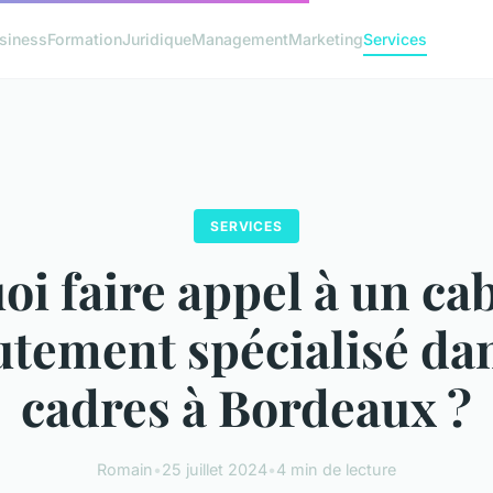
siness
Formation
Juridique
Management
Marketing
Services
SERVICES
i faire appel à un ca
utement spécialisé dan
cadres à Bordeaux ?
Romain
•
25 juillet 2024
•
4 min de lecture