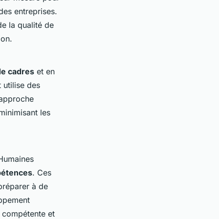
des entreprises.
e la qualité de
ion.
de cadres
et en
utilise des
r approche
minimisant les
 Humaines
mpétences
. Ces
préparer à de
oppement
e compétente et