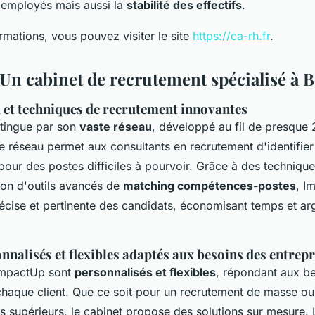
s employés mais aussi la
stabilité des effectifs
.
rmations, vous pouvez visiter le site
https://ca-rh.fr
.
Un cabinet de recrutement spécialisé à 
 et techniques de recrutement innovantes
tingue par son
vaste réseau
, développé au fil de presque 
e réseau permet aux consultants en recrutement d'identifier
pour des postes difficiles à pourvoir. Grâce à des techniqu
ion d'outils avancés de
matching compétences-postes
, I
écise et pertinente des candidats, économisant temps et ar
nnalisés et flexibles adaptés aux besoins des entrepr
'ImpactUp sont
personnalisés et flexibles
, répondant aux b
chaque client. Que ce soit pour un recrutement de masse o
s supérieurs, le cabinet propose des solutions sur mesure. 