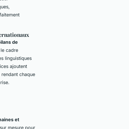
ques,
faitement
ternationaux
ilans de
 le cadre
 linguistiques
ices ajoutent
, rendant chaque
rise.
maines et
s sur mesure pour