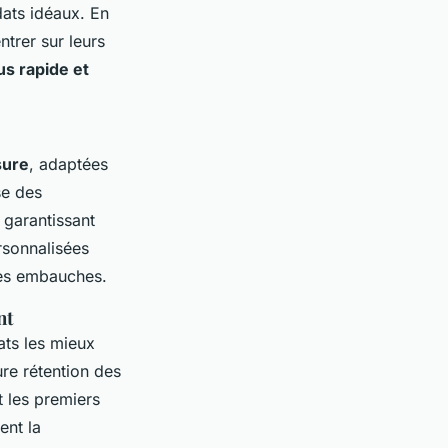
dats idéaux. En
trer sur leurs
s rapide et
sure
, adaptées
se des
 garantissant
rsonnalisées
 des embauches.
nt
ats les mieux
ure rétention des
 les premiers
ent la