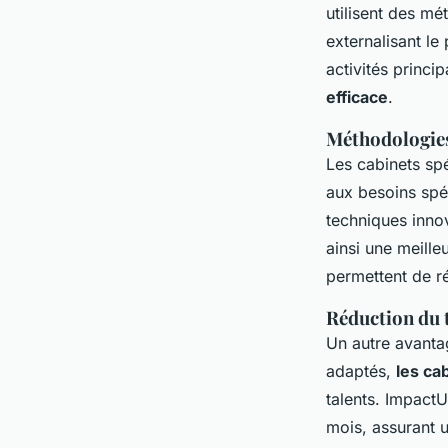
utilisent des m
externalisant le
activités princi
efficace
.
Méthodologies
Les cabinets sp
aux besoins spé
techniques innov
ainsi une meille
permettent de ré
Réduction du 
Un autre avantag
adaptés,
les ca
talents. Impact
mois, assurant u