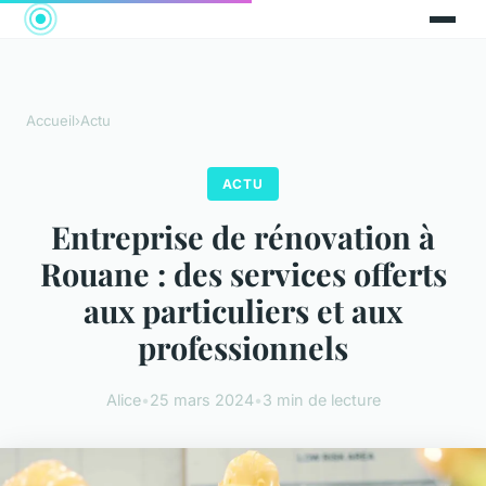
Accueil
›
Actu
ACTU
Entreprise de rénovation à
Rouane : des services offerts
aux particuliers et aux
professionnels
Alice
•
25 mars 2024
•
3 min de lecture