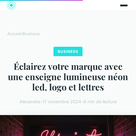
Accueil
›
Business
BUSINESS
Éclairez votre marque avec
une enseigne lumineuse néon
led, logo et lettres
Alexandre
•
17 novembre 2024
•
6 min de lecture