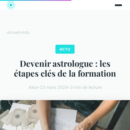
Accueil
›
Actu
ACTU
Devenir astrologue : les
étapes clés de la formation
Alice
•
23 mars 2024
•
3 min de lecture